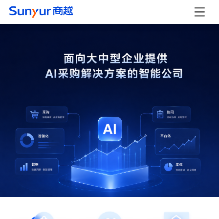
商越科技 - AI采购数字化解决方案